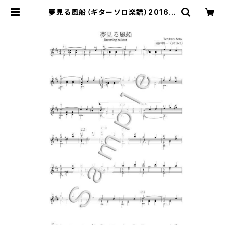
夢見る風船（ギターソロ楽譜）2016年
版／瀬戸輝一 (A4製本版) | 新堀ギ
ター楽譜専門店