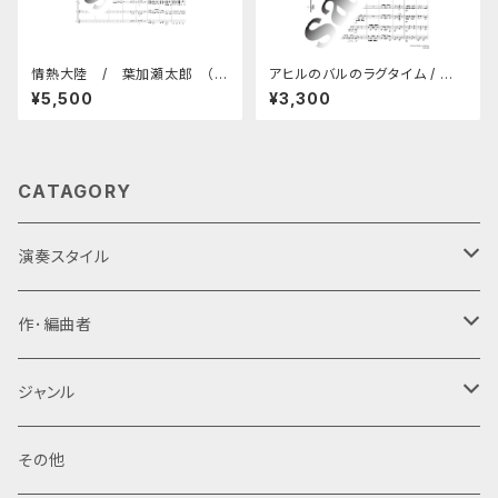
情熱大陸 / 葉加瀬太郎 （製
アヒルのバルのラグタイム / 畑
本版-Ｂ４）
中雄大 (パート譜セット)（製本
¥5,500
¥3,300
版-A4）
CATAGORY
演奏スタイル
ギターアンサンブル・ギターオーケストラ
作･編曲者
6重奏(Danrok)
新堀寛己
ジャンル
5重奏(A1,A2,P,B,Gr)
寺田和之
オリジナル
その他