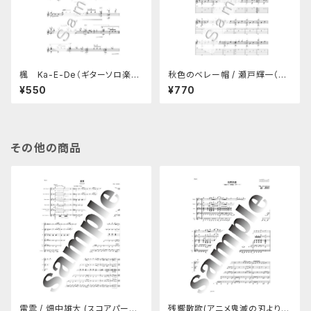
楓 Ka-E-De（ギターソロ楽
秋色のベレー帽 / 瀬戸輝一（ギ
譜）/ 瀬戸輝一 (A4製本版)
ターソロTAB譜付き楽譜）(製本
¥550
¥770
A4版)
その他の商品
雷雲 / 畑中雄大 (スコアパート
残響散歌(アニメ鬼滅の刃より) /