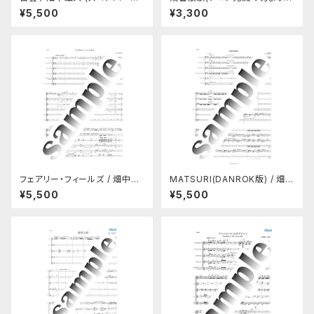
譜セット)
飛内将大 （製本A4版）
¥5,500
¥3,300
フェアリー・フィールズ / 畑中雄
MATSURI(DANROK版) / 畑中
大 (スコア・パート譜セット)(A4
雄大 (スコア・パート譜セット)(A
¥5,500
¥5,500
製本版)
4製本版)