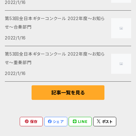
2022/1/16
シューマン
洋楽
スタジオジブリ
コンチェルト(協奏曲)
早川正昭
j-pop
第53回全日本ギターコンクール 2022年度～お知ら
せ～合奏部門
ショパン
チェンバロギター重奏
有馬礼子
2022/1/16
チャイコフスキー
その他
田中重次
第53回全日本ギターコンクール 2022年度～お知ら
せ～重奏部門
ファリャ
4重奏
いしづかまさとし
2022/1/16
フォーレ
三浦謙斗
記事一覧を見る
メンデルスゾーン
瀬戸輝一
モーツァルト
保存
シェア
LINE
ポスト
ロッシーニ