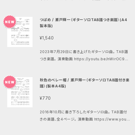
してOK。 曲の最後だけショート動画 https://www.y
outube.com/shorts/5ipbavR3U5A
つばめ / 瀬戸輝一（ギターソロTAB譜つき楽譜）(A4
製本版)
¥1,540
2023年7月29日に書き上げたギターソロ曲。 TAB譜
つき楽譜。 演奏動画 https://youtu.be/nWirOC99
mpE
秋色のベレー帽 / 瀬戸輝一（ギターソロTAB譜付き楽
譜）(製本A4版)
¥770
2016年10月に書き下ろしたギターソロ曲。 TAB譜付
きの楽譜、全4ページ。 演奏動画 https://www.yout
ube.com/watch?v=Rw0TcGYMHI8&t=1s