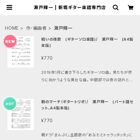
瀬戸輝一 | 新堀ギター楽譜専門店
HOME
作･編曲者
瀬戸輝一
戦いの挽歌 (ギターソロ楽譜)/ 瀬戸輝一 (A4製
本版)
¥770
2019年1月に書き下ろしたギターソロ曲。 男たちが狩
りに向かうような勇壮な曲。 中間部では夜の訪れとと
もに静かに牙を磨き、また狩りへ。 演奏動画はこちら h
ttps://www.youtube.com/watch?v=i1rmQu3Tf
朝のマーチ（ギタートリオ）/ 瀬戸輝一 (パート譜セ
DA
ット、A4製本版)
¥770
朝ドラ「まんぷく」主題歌の「あなたとトゥラッタッタ」に