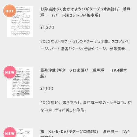
5KnVM
お弁当持って出かけよう！（ギターデュオ楽譜）/ 瀬戸
輝一 (パート譜セット、A4製本版)
¥1,320
2020年6月書き下ろしのギターデュオ曲。 スコア5ペ
ージ、パート譜各2ページ、合計9ページ。 参考演奏動
画 https://www.youtube.com/watch?v=6NKep
u6SzMA
曼殊沙華（ギターソロ楽譜）/ 瀬戸輝一 (A4製本
版)
¥1,100
2020年10月書き下ろし。瀬戸輝一初のトレモロ曲。 切
ないメロディが美しい作品。
楓 Ka-E-De（ギターソロ楽譜）/ 瀬戸輝一 (A4