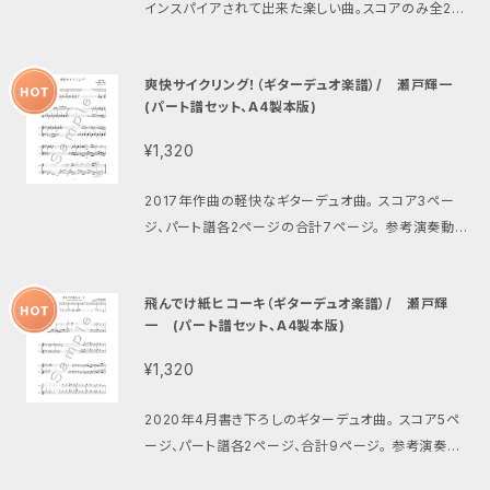
インスパイアされて出来た楽しい曲。スコアのみ全2ペ
ージ。演奏時間3分弱。 動画はこちら https://www.y
outube.com/watch?v=J0BLGoOARTE
爽快サイクリング！（ギターデュオ楽譜）/ 瀬戸輝一
(パート譜セット、A4製本版)
¥1,320
2017年作曲の軽快なギターデュオ曲。 スコア3ペー
ジ、パート譜各2ページの合計7ページ。 参考演奏動画
https://www.youtube.com/watch?v=bh1hkZd5
yUY
飛んでけ紙ヒコーキ（ギターデュオ楽譜）/ 瀬戸輝
一 (パート譜セット、A4製本版)
¥1,320
2020年4月書き下ろしのギターデュオ曲。 スコア5ペ
ージ、パート譜各2ページ、合計9ページ。 参考演奏動
画 https://www.youtube.com/watch?v=8_VEuS