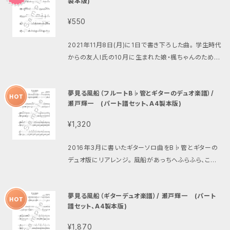
製本版)
¥550
2021年11月8日(月)に1日で書き下ろした曲。 学生時代
からの友人I氏の10月に生まれた娘・楓ちゃんのための
ベイビーズソング。 参考演奏動画 https://www.yout
ube.com/watch?v=8PGLs5max6I
夢見る風船（フルートB♭管とギターのデュオ楽譜）/
瀬戸輝一 (パート譜セット、A4製本版)
¥1,320
2016年3月に書いたギターソロ曲をB♭管とギターの
デュオ版にリアレンジ。 風船があっちへふらふら、こっ
ちへふらふら。最後にはどこかに飛んで行ってしまう。そ
んなイメージの可愛い曲。 伴奏音源はこちら https://
夢見る風船（ギターデュオ楽譜）/ 瀬戸輝一 (パート
youtu.be/HLP0lsLL1-k
譜セット、A4製本版)
¥1,870