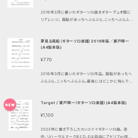
2016年3月に書いたギターソロ曲をギターデュオ版に
リアレンジ。 風船があっちへふらふら、こっちへふらふ
ら。最後にはどこかに飛んで行ってしまう。そんなイメー
ジの可愛い曲。 ギター1（メロディ）パートは2声で書か
夢見る風船（ギターソロ楽譜）2016年版／瀬戸輝一
れており、第1声部（主旋律）だけの演奏でも曲が成り
(A4製本版)
立ちます。 最初は第1声部のみで演奏し、その後第2声
部も挑戦すると良いかも♪ 演奏音源はこちら https://
¥770
youtu.be/bYuyFDSC1CI
2016年3月に書いたギターソロ作品。 風船があっちへ
ふらふら、こっちへふらふら。最後にはどこかに飛んで行
ってしまう。そんなイメージの可愛い曲。 演奏音源 htt
ps://youtu.be/23XeY64TFFE
Target / 瀬戸輝一（ギターソロ楽譜）(A4製本版)
¥1,100
2023年に書き下ろしたカッコイイギターソロ曲。 途
中、リハーサルマークBとD、Eは自由にアドリブor改編