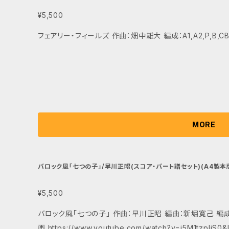
¥5,500
フェアリー・フィールズ 作曲：畑中雄大 編成：A1,A2,P,B,CB,
MORE
バロック風「七つの子」/早川正昭(スコア・パート譜セット)(A4製本
¥5,500
バロック風「七つの子」 作曲：早川正昭 編曲：新堀寛己 編成：A1,A2,
画 https://www.youtube.com/watch?v=i5M1tzpIiS0&li