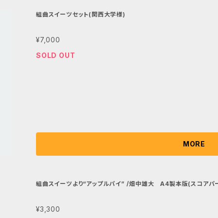
組曲スイーツセット(関西大学様)
¥7,000
SOLD OUT
MORE
組曲スイーツより“アップルパイ” /畑中雄大 A4製本版(スコアパ
¥3,300