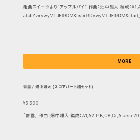
組曲スイーツより“アップルパイ” 作曲：畑中雄大 編成：A1,A2,P,B,
atch?v=vwyVTJEl9DM&list=RDvwyVTJEl9DM&start_
MORE
雷雲 / 畑中雄大 (スコアパート譜セット)
¥5,500
「雷雲」 作曲：畑中雄大 編成：A1,A2,P,B,CB,Gr,A.