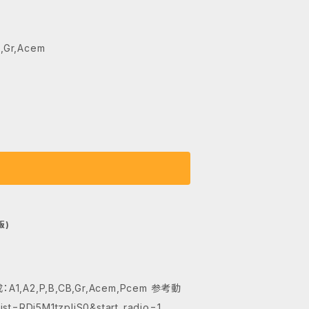
Gr,Acem
版)
P,B,CB,Gr,Acem,Pcem 参考動
st=RDi5M1tzpIiS0&start_radio=1