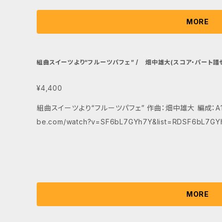
MORE
組曲スイーツより“フルーツパフェ” / 畑中雄大(スコア・パート譜セ
¥4,400
組曲スイーツより“フルーツパフェ” 作曲：畑中雄大 編成：A1,A2,P,B,Gr 参考動画 https
be.com/watch?v=SF6bL7GYh7Y&list=RDSF6bL7GYh7
MORE