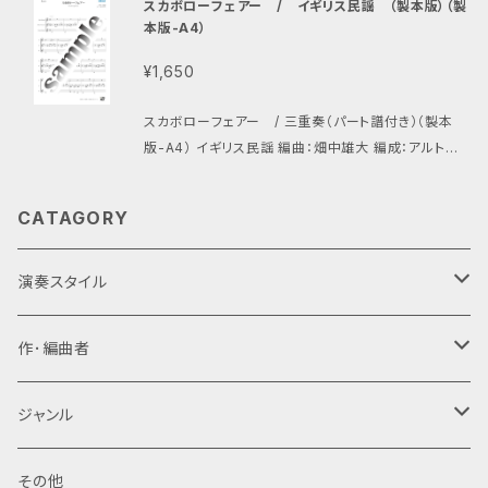
スカボローフェアー / イギリス民謡 （製本版）（製
きたい１曲です。
本版-A4）
¥1,650
スカボローフェアー / 三重奏（パート譜付き）（製本
版-A4） イギリス民謡 編曲：畑中雄大 編成：アルトギタ
ー、プライムギター、バスギター どこか懐かしい、素朴な
響きのイギリス民謡。合奏用ギターでの三重奏楽譜で
CATAGORY
す。比較的易しめなので、気の合う合奏仲間とすぐに楽
しめるのではないでしょうか。
演奏スタイル
ギターアンサンブル・ギターオーケストラ
作･編曲者
6重奏(Danrok)
新堀寛己
ジャンル
5重奏(A1,A2,P,B,Gr)
寺田和之
オリジナル
その他