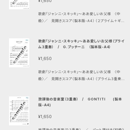
¥1,650
ルペジオを上級者が担当するとよいでしょう。 Youtub
e参考演奏 https://youtu.be/1s7GkxAgvtE?list=
歌劇「ジャンニ・スキッキ」〜ああ愛しいお父様 〈中
PL-bwHcBnkiQa2usTugQmF9VuC5mnIwsLp
級〉／ 見開きスコア（製本版-A4） （２プライム＋ギタ
ロン） 作曲：G.プッチーニ 編曲：畑中雄大 編成：プラ
イムギター１、プライムギター２、ギタロン 歌劇ジャンニ
歌劇「ジャンニ・スキッキ」〜ああ愛しいお父様（プライ
ンスキッキより、ラウレッタ(ソプラノ)が父スキッキに結
ム３重奏） / G.プッチーニ （製本版-A4）
婚の許しを請う、このオペラの中で最も人気の高いアリ
アです。隙間が空いてスカスカにならず、たっぷり美しい
¥1,650
音で歌い上げましょう。
歌劇「ジャンニ・スキッキ」〜ああ愛しいお父様 〈中
級〉／ 見開きスコア（製本版-A4） （プライム３重奏）
作曲：G.プッチーニ 編曲：畑中雄大 編成：プライム
ギター１、プライムギター２、プライムギター3 歌劇ジャ
放課後の音楽室（３重奏） / GONTITI (製本
ンニンスキッキより、ラウレッタ(ソプラノ)が父スキッキ
版-A4)
に結婚の許しを請う、このオペラの中で最も人気の高
いアリアです。隙間が空いてスカスカにならず、たっぷり
¥1,650
美しい音で歌い上げましょう。
放課後の音楽室（P３重奏） ／ パート譜付き《初級》