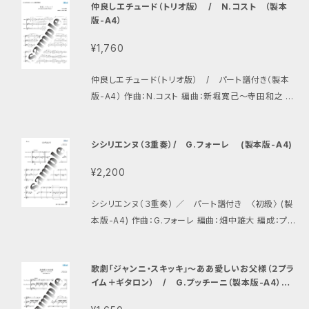
仲良しエチュード（トリオ版） / N.コスト （製本
版-A4）
¥1,760
仲良しエチュード（トリオ版） / パート譜付き（製本
版-A4） 作曲：N.コスト 編曲：新堀寛己〜寺田和之 編
成：アルトギター、プライムギター、バスギター
シシリエンヌ（３重奏）/ G.フォーレ (製本版-A4)
¥2,200
シシリエンヌ（３重奏） ／ パート譜付き 〈初級〉 (製
本版-A4) 作曲：G.フォーレ 編曲：畑中雄大 編成：プラ
イムギター１、プライムギター２、ギタロン ノスタルジッ
クな雰囲気漂う曲です。３重奏になっており、プライム１
歌劇「ジャンニ・スキッキ」〜ああ愛しいお父様（２プラ
は主旋律、プライム２はアルペジオ、ギタロンは低音の
イム＋ギタロン） / G.プッチーニ（製本版-A4）
長い音符となっております。低音・アルペジオはテンポ
（製本版）
が速くなったり転んだりしないように。主旋律よりもア