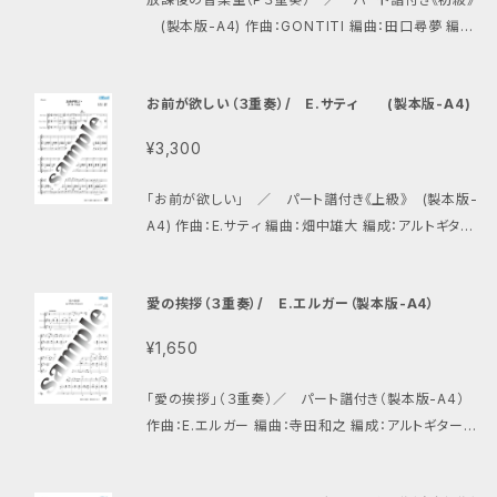
(製本版-A4) 作曲：GONTITI 編曲：田口尋夢 編
成：プライムギター１、プライムギター２、プライムギター
３ 初心者から取り組めるタブ譜付き楽譜です。一般的
お前が欲しい（３重奏）/ E.サティ (製本版-A4)
なクラシックギター（プライムギター）３重奏の他、アコ
ースティックギター、エレクトリックギターでの重奏にも
¥3,300
用いる事もできます。
「お前が欲しい」 ／ パート譜付き《上級》 (製本版-
A4) 作曲：E.サティ 編曲：畑中雄大 編成：アルトギタ
ー、プライムギター、バスギター 「ジムノペディ」で有名
な、フランスの作曲家サティの愛らしく華やかなワルツ
愛の挨拶（３重奏）/ E.エルガー（製本版-A4）
です。演奏会プログラムにピッタリの１曲。
¥1,650
「愛の挨拶」（３重奏）／ パート譜付き（製本版-A4）
作曲：E.エルガー 編曲：寺田和之 編成：アルトギター、
プライムギター、バスギター 誰もが耳にしたことがある
人気の高い小品です。初心者の方にも挑戦していただ