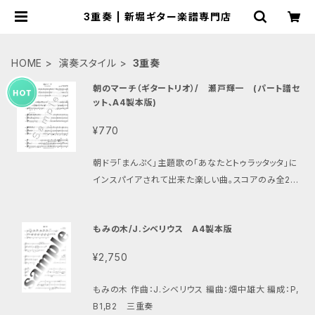
3重奏 | 新堀ギター楽譜専門店
HOME
演奏スタイル
3重奏
朝のマーチ（ギタートリオ）/ 瀬戸輝一 (パート譜セ
ット、A4製本版)
¥770
朝ドラ「まんぷく」主題歌の「あなたとトゥラッタッタ」に
インスパイアされて出来た楽しい曲。スコアのみ全2ペ
ージ。演奏時間3分弱。 動画はこちら https://www.y
outube.com/watch?v=J0BLGoOARTE
もみの木/J.シベリウス A4製本版
¥2,750
もみの木 作曲：J.シベリウス 編曲：畑中雄大 編成：P,
B1,B2 三重奏