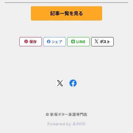
フォーレ
三浦謙斗
記事一覧を見る
メンデルスゾーン
瀬戸輝一
モーツァルト
保存
シェア
LINE
ポスト
ロッシーニ
プッチーニ
オッフェンバック
パッヘルベル
© 新堀ギター楽譜専門店
サティ
Powered by