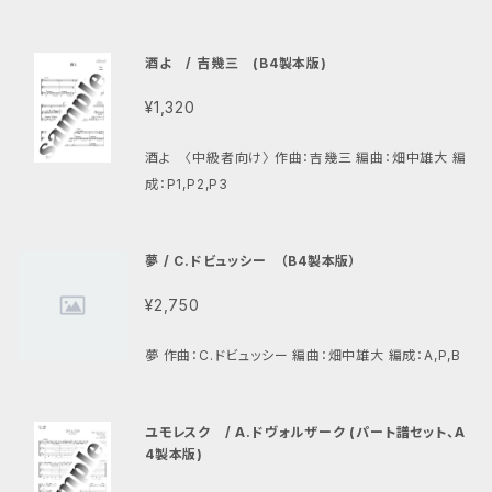
酒よ / 吉幾三 (B4製本版)
¥1,320
酒よ 〈中級者向け〉 作曲：吉幾三 編曲：畑中雄大 編
成：P1,P2,P3
夢 / C.ドビュッシー （B4製本版）
¥2,750
夢 作曲：C.ドビュッシー 編曲：畑中雄大 編成：A,P,B
ユモレスク / A.ドヴォルザーク (パート譜セット、A
4製本版)