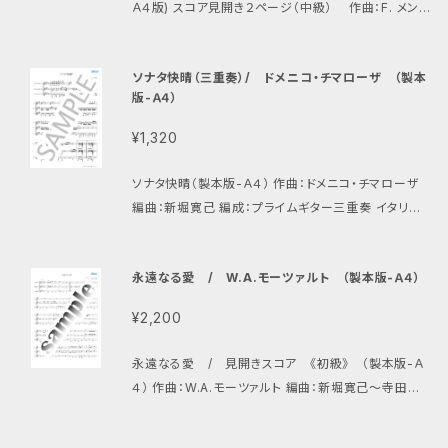
Ａ４版) スコア見開き２ページ（中級） 作曲：F. メンデ
ルスゾーン 編曲：畑中雄大 編成：アルトギター、プラ
イムギター、バスギター お子様の練習にもピッタリな、
ソナタ快晴（三重奏）/ ドメニコ・チマローザ （製本
明るく軽やかで、短めの曲です。リズムが難しいので、し
版-Ａ４）
っかりと頭拍を感じられるように。また、スタッカートや
装飾音符を、軽やかに弾くように心がけましょう。 You
¥1,320
Tube参考演奏 https://youtu.be/Jt-JA8Dtc3Y?li
st=PL-bwHcBnkiQa2usTugQmF9VuC5mnIwsL
ソナタ快晴（製本版-Ａ４） 作曲：ドメニコ・チマローザ
p
編曲：新堀寛己 編成：プライムギター三重奏 イタリア
の作曲家、ドメニコ・チマローザ（Domenico Cimaro
sa, 1749年- 1801年）が書いた、多くのチェンバロソナ
永遠なる愛 / W.A.モーツァルト （製本版-Ａ４）
タの中の１曲、ソナタ快晴(Sonata No18 in A major)
です。 通常のギター３重奏になっていますが、合奏用ギ
¥2,200
ターを用いて演奏しても良いです。その際は移調に注意
しましょう。 全日本ギターコンクール重奏部門課題曲に
永遠なる愛 / 見開きスコア 《初級》 （製本版-Ａ
も選ばれています。
４） 作曲：W.A.モーツァルト 編曲：新堀寛己〜寺田和
之 編成：アルトギター、プライムギター、バスギター パ
ート譜はついておりません。