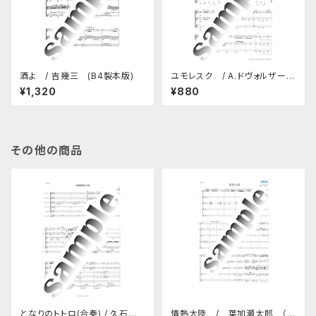
酒よ / 吉幾三 (B4製本版)
ユモレスク / A.ドヴォルザーク
(パート譜セット、A4製本版)
¥1,320
¥880
その他の商品
となりのトトロ(合奏) / 久石譲
情熱大陸 / 葉加瀬太郎 （製