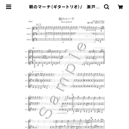
朝のマーチ（ギタートリオ）/ 瀬戸輝
一 (パート譜セット、A4製本版) | 新
堀ギター楽譜専門店