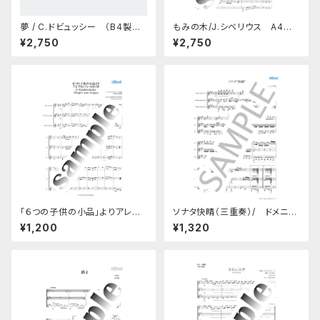
夢 / C.ドビュッシー （B4製本
もみの木/J.シベリウス A4製
版）
本版
¥2,750
¥2,750
「６つの子供の小品」よりアレグ
ソナタ快晴（三重奏）/ ドメニ
ロノントロッポ / F.メンデル
コ・チマローザ （製本版-Ａ４）
¥1,200
¥1,320
スゾーン （製本Ａ４版）