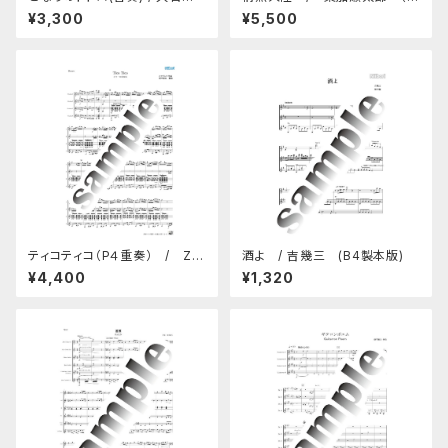
(畑中編)～(パート譜付き、A4製
本版-Ｂ４）
¥3,300
¥5,500
本版)
ティコティコ（P４重奏） / Z.
酒よ / 吉幾三 (B4製本版)
アブレウ （製本版-A4）
¥4,400
¥1,320