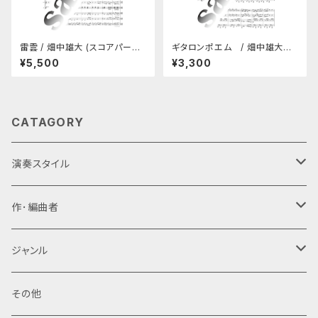
雷雲 / 畑中雄大 (スコアパート
ギタロンポエム / 畑中雄大
譜セット)
（パート譜セット、B4製本）
¥5,500
¥3,300
CATAGORY
演奏スタイル
ギターアンサンブル・ギターオーケストラ
作･編曲者
6重奏(Danrok)
新堀寛己
ジャンル
5重奏(A1,A2,P,B,Gr)
寺田和之
オリジナル
その他