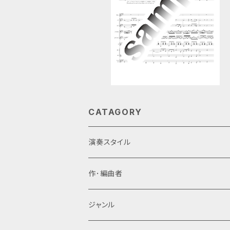
CATAGORY
演奏スタイル
ギターアンサンブル・ギターオーケストラ
作･編曲者
6重奏(Danrok)
新堀寛己
ジャンル