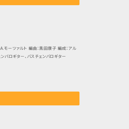
A.モーツァルト 編曲：黒田康子 編成：アル
ェンバロギター、バスチェンバロギター