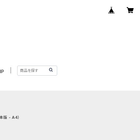
IP
 - A4）