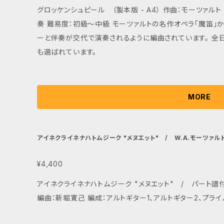
グロッケンシュピール （製本版 - A4） 作曲：モーツァルト
奏 難易度：初級〜中級 モーツァルトの名作オペラ「魔笛」から、グロッケンシュピールの主題で、メロディ
ーと伴奏が交代で演奏されるように編曲されています。 全
も選ばれています。
MORE
アイネクライネナハトムジーク "メヌエット" / W.
¥4,400
アイネクライネナハトムジーク "メヌエット" / パート譜付き（製本版-A4） 作曲：W.A.モーツァルト
編曲：新堀寛己 編成：アルトギター1、アルトギター2、プラ