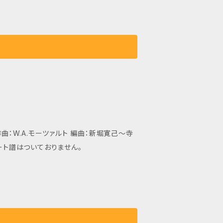
曲：W.A.モーツァルト 編曲：新堀寛己〜寺
成：アルトギター、プライムギター、バスギター パート譜はついておりません。