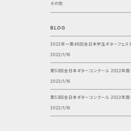
5重奏(A1,A2,P,B,Gr)
寺田和之
オリジナル
その他
3重奏
畑中雄大
クラシック
BLOG
オリジナル
アルベニス
2重奏
百瀬賢午
ポピュラー
2022年～第46回全日本学生ギターフェス
2022/1/16
アレンジ
ヴィヴァルディ
邦楽
ギター独奏
田口尋夢
映画・テレビ
第53回全日本ギターコンクール 2022年
シューマン
洋楽
スタジオジブリ
コンチェルト(協奏曲)
早川正昭
j-pop
2022/1/16
ショパン
チェンバロギター重奏
有馬礼子
第53回全日本ギターコンクール 2022年
チャイコフスキー
2022/1/16
その他
田中重次
ファリャ
4重奏
いしづかまさとし