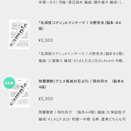
本版ーＢ4） 作曲：渡辺岳夫 編曲：畑中雄大 編成：（ピ
ッコロ）、（オーボエ）、（トランペット）、ソプラノギター、
アルトギター1、アルトギター2、プライムギター、バスギタ
「名探偵コナン」メインテーマ / 大野克夫（製本-B4
ー、ギタロン、擬音
版）
¥3,300
「名探偵コナン」メインテーマ / 大野克夫（製本Ｂ4版）
編曲：三浦謙斗 編成：A1,A2,P,B,CB,Gr,Acem 中級
向け 合奏・重奏どちらも可
残響散歌(アニメ鬼滅の刃より) / 飛内将大 （製本A
4版）
¥3,300
残響散歌 / 飛内将大 （製本A4版） 編曲：久保田智子
編成：A1,A2,P,B,Gr 初級〜中級 合奏、重奏どちらも可