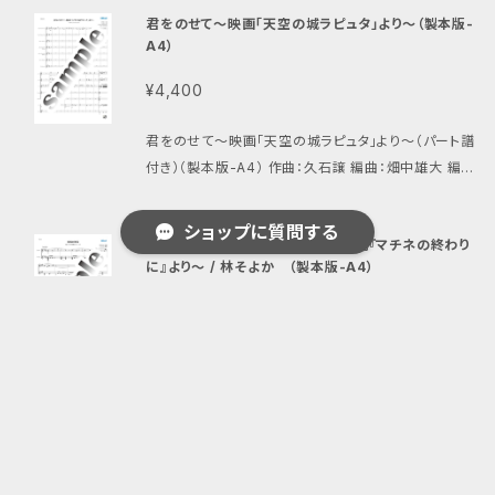
君をのせて〜映画「天空の城ラピュタ」より〜（製本版-
世紀エヴァンゲリオン」の主題歌です。平成のカラオケ
A4）
ランキングでは１位になったこともあるほどの大人気
曲です。
¥4,400
君をのせて〜映画「天空の城ラピュタ」より〜（パート譜
付き）（製本版-A4） 作曲：久石譲 編曲：畑中雄大 編
成：アルトギター１、アルトギター２、プライムギター、ア
ルトチェンバロギター、プライムチェンバロギター、バス
ショップに質問する
幸福の硬貨（プライム二重奏）〜小説『マチネの終わり
ギター、ギタロン スタジオジブリ制作アニメ「天空の城
に』より〜 / 林そよか （製本版-A4）
ラピュタ」のエンディングテーマ曲です。映画公開から３
０年以上経った今でも色褪せることなく、人気の高い楽
¥1,650
曲です。
幸福の硬貨（プライム二重奏）（製本版-A4） 作曲：林そ
キーワードから探す
よか 編曲：寺田和之 編成：プライムギター１、プライム
ギター２ 小説『マチネの終わりに』（平野啓一郎著）で
登場する架空の映画音楽です。難易度の高かった独奏
ニューシネマパラダイス / E.モリコーネ （製本
曲を二重奏にアレンジしました。 ＊映画で演奏されて
版）（製本版-A4）
いる「幸福の硬貨」はこちら https://score.niibori.c