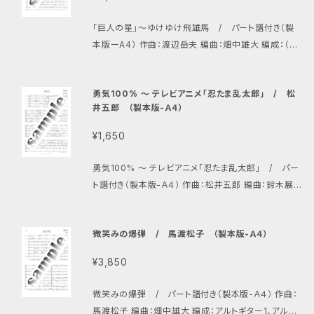
「巨人の星」〜ゆけゆけ飛雄馬 / パート譜付き（製
本版ーA4） 作曲：渡辺岳夫 編曲：畑中雄大 編成：（ピ
ッコロ）、（オーボエ）、（トランペット）、ソプラノギター、
アルトギター1、アルトギター2、プライムギター、バスギタ
勇気100% 〜 テレビアニメ「忍たま乱太郎」 / 松
ー、ギタロン、擬音
井五郎 （製本版-Ａ４）
¥1,650
勇気100% 〜 テレビアニメ「忍たま乱太郎」 / パー
ト譜付き（製本版-Ａ４） 作曲：松井五郎 編曲：鈴木展宏
編成：アルトギター1、アルトギター2、プライムギター、バ
スギター、ギタロン
微笑みの爆弾 / 馬渡松子 （製本版-Ａ４）
¥3,850
微笑みの爆弾 / パート譜付き（製本版-Ａ４） 作曲：
馬渡松子 編曲：畑中雄大 編成：アルトギター1、アルト