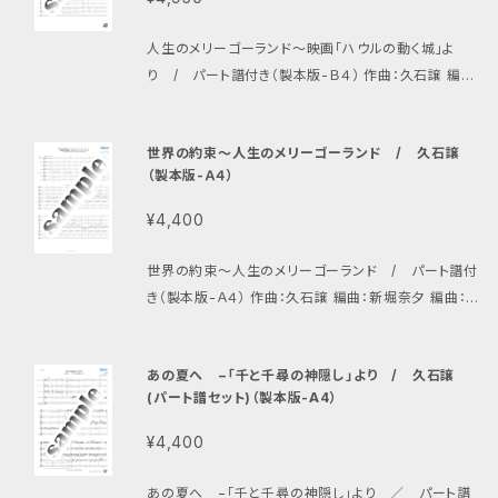
人生のメリーゴーランド〜映画「ハウルの動く城」よ
り / パート譜付き（製本版-Ｂ４） 作曲：久石譲 編
曲：畑中雄大 編成：アルトギター1、アルトギター2、プラ
イムギター、バスギター、アルトチェンバロギター、コント
世界の約束〜人生のメリーゴーランド / 久石譲
ラバスギター、ギタロン、パーカッション（タンバリン、グ
（製本版-Ａ４）
ロッケン）
¥4,400
世界の約束〜人生のメリーゴーランド / パート譜付
き（製本版-Ａ４） 作曲：久石譲 編曲：新堀奈夕 編曲：ア
ルトエレキギター、ソプラノギター、アルトギター、プライ
ムギター、アルトチェンバロギター、バスギター、ギタロ
あの夏へ −「千と千尋の神隠し」より / 久石譲
ン
(パート譜セット)（製本版-A4）
¥4,400
あの夏へ −「千と千尋の神隠し」より ／ パート譜