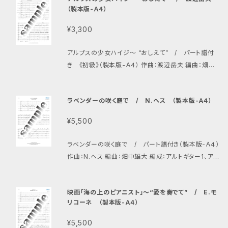
（製本版-Ａ４）
¥3,300
アルプスの少女ハイジ〜 “おしえて” / パート譜付
き 《初級》（製本版-Ａ４） 作曲：渡辺岳夫 編曲：畑中
雄大 編成：フルート、アルトギター1、アルトギター2、（ア
ルトギター3）、プライムギター1、（プライムギター2）、バ
ラベンダーの咲く庭で / N.ヘス （製本版-Ａ４）
スギター、コントラバスギター、ギタロン、タンバリン
¥5,500
ラベンダーの咲く庭で / パート譜付き（製本版-Ａ４）
作曲：N.ヘス 編曲：畑中雄大 編成：アルトギター1、アル
トギター2、プライムギター、バスギター、ギタロン
映画「海の上のピアニスト」〜“愛を奏でて” / E.モ
リコーネ （製本版-Ａ４）
¥5,500