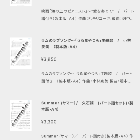
映画「海の上のピアニスト」〜“愛を奏でて” / パート
譜付き（製本版-Ａ４） 作曲：E.モリコーネ 編曲：畑中雄
大 編成：ソロプライムギター、アルトギター1、アルトギタ
ー2、プライムギター、バスギター、コントラバスギター、
ラムのラブソング〜「うる星やつら」主題歌 / 小林
ギタロン
泉美 （製本版-Ａ４）
¥3,850
ラムのラブソング〜「うる星やつら」主題歌 / パート
譜付き （製本版-Ａ４） 作曲：小林泉美 編曲：畑中雄
大 編成：アルトギター1、アルトギター2、プライムギタ
ー、バスギター、コントラバスギター、ギタロン、アルトチ
Summer (サマー）/ 久石譲 (パート譜セット)（製
ェンバロギター、パーカッション
本版-A4）
¥3,300
Summer (サマー）／ パート譜付き（製本版-A4） 作