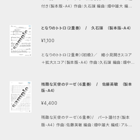
付き（製本版-A4） 作曲：久石譲 編曲：畑中雄大 編成：
アルトギター１、アルトギター２、プライムギター、バスギ
ター、コントラバスギター、ギタロン 人気のジブリ作品
となりのトトロ（2重奏） / 久石譲 （製本版-A4）
です。独特な響きのイントロと美しい旋律をお楽しみ下
さい。
¥1,100
となりのトトロ（2重奏）《初級》／ 縮小見開きスコア
＋拡大スコア（製本版-A4） 作曲：久石譲 編曲：畑中雄
大 編成：アルトギター、バスギター ※アルトギター
２重奏、プライムギター２重奏でも可能 ジブリ不朽の名
残酷な天使のテーゼ（６重奏） / 佐藤英敏 （製本
作から、お子様でもやさしく楽しめる２重奏です。バスギ
版-A4）
ターによる和音伴奏、体が小さくて演奏困難・バスギタ
ーを所有していないなどあれば、アルトギターでの伴
¥4,400
奏、または２本ともプライムギターでも構いません。 楽
譜は見開きのものと、大きいものがセットになっていて
残酷な天使のテーゼ（６重奏）/ パート譜付き（製本
便利です。
版-A4） 作曲：佐藤英敏 編曲：畑中雄大 編成：アルト
ギター１、アルトギター２、プライムギター、プライムチェ
ンバロギター、バスギター、ギタロン 大人気アニメ「新