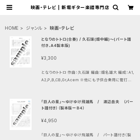
映画・テレビ | 新堀ギター楽譜専門店
HOME
ジャンル
映画・テレビ
となりのトトロ(合奏) / 久石譲(畑中編)～(パート譜
付き、A4製本版)
¥3,300
となりのトトロ 作曲：久石譲 編曲：畑名雄大 編成：A1,
A2,P,B,CB,Gr,Acem ※他にも子供合奏用に管打楽
器や簡単パートの入っているものもございます。
「巨人の星」〜ゆけゆけ飛雄馬 / 渡辺岳夫 （パー
ト譜付き）（製本版ーＢ４）
¥4,950
「巨人の星」〜ゆけゆけ飛雄馬 / パート譜付き（製