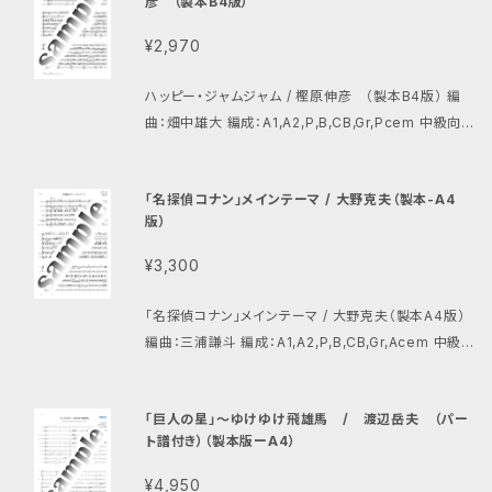
彦 （製本B4版）
¥2,970
ハッピー・ジャムジャム / 樫原伸彦 （製本B4版） 編
曲：畑中雄大 編成：A1,A2,P,B,CB,Gr,Pcem 中級向
け
「名探偵コナン」メインテーマ / 大野克夫（製本-A4
版）
¥3,300
「名探偵コナン」メインテーマ / 大野克夫（製本A4版）
編曲：三浦謙斗 編成：A1,A2,P,B,CB,Gr,Acem 中級
向け 合奏・重奏どちらも可
「巨人の星」〜ゆけゆけ飛雄馬 / 渡辺岳夫 （パー
ト譜付き）（製本版ーA4）
¥4,950