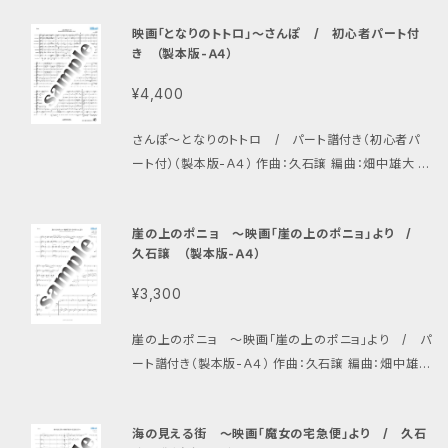
ラバスギター、ギタロン
映画「となりのトトロ」〜さんぽ / 初心者パート付
き （製本版-Ａ４）
¥4,400
さんぽ〜となりのトトロ / パート譜付き（初心者パ
ート付）（製本版-Ａ４） 作曲：久石譲 編曲：畑中雄大 編
成：アルトギター１、アルトギター２、（アルトギター３）、
プライムギター１、（プライムギター２）、バスギター、ギタ
崖の上のポニョ 〜映画「崖の上のポニョ」より /
ロン、（アルトチェンバロギター）、スネアドラム 人気の
久石譲 （製本版-Ａ４）
ジブリ作品より、初心者も楽しめる作品になっておりま
す。アルトギター３、プライムギター２が初心者向けパー
¥3,300
トとなります。
崖の上のポニョ 〜映画「崖の上のポニョ」より / パ
ート譜付き（製本版-Ａ４） 作曲：久石譲 編曲：畑中雄大
編成：アルトギター1、アルトギター2、プライムギター、バ
スギター、コントラバスギター、ギタロン
海の見える街 〜映画「魔女の宅急便」より / 久石