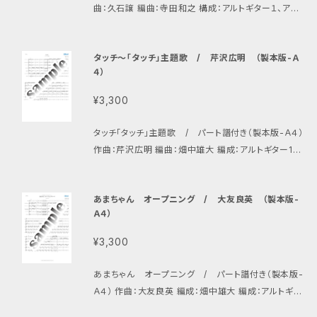
曲：久石譲 編曲：寺田和之 構成：アルトギター１、アル
トギター２、プライムギター、バスギター、ギタロン お馴
染みの久石譲作品。映画「菊次郎の夏」のメインテーマ
タッチ〜「タッチ」主題歌 / 芹沢広明 （製本版-Ａ
です。どこか懐かしさを感じさせるこの曲は聴く人も、演
４）
奏者も思い出の夏にタイムトリップしてくれそう… 初心
者の方はやや練習が必要です。
¥3,300
タッチ「タッチ」主題歌 / パート譜付き（製本版-Ａ４）
作曲：芹沢広明 編曲：畑中雄大 編成：アルトギター1、
アルトギター2、プライムギター、プライムチェンバロギタ
ー、バスギター、コントラバスギター、ギタロン、エレキギ
あまちゃん オープニング / 大友良英 （製本版-
ター、ドラム
Ａ４）
¥3,300
あまちゃん オープニング / パート譜付き（製本版-
Ａ４） 作曲：大友良英 編成：畑中雄大 編成：アルトギタ
ー1、アルトギター2、プライムギター、バスギター、コント